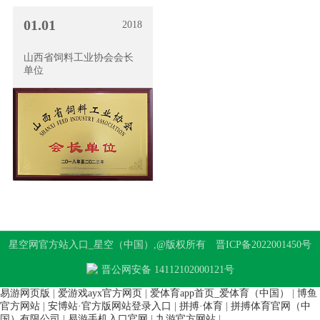
01.01
2018
山西省饲料工业协会会长
单位
星空网官方站入口_星空（中国）,@版权所有
晋ICP备2022001450号
晋公网安备 14112102000121号
易游网页版
|
爱游戏ayx官方网页
|
爱体育app首页_爱体育（中国）
|
博鱼
官方网站
|
安博站·官方版网站登录入口
|
拼搏·体育
|
拼搏体育官网（中
国）有限公司
|
易游手机入口官网
|
九游官方网站
|