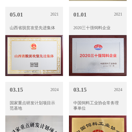
05.01
01.01
2021
2021
山西省脱贫攻坚先进集体
2020三十强饲料企业
03.15
03.15
2024
2024
国家重点研发计划项目示
中国饲料工业协会常务理
范基地
事单位