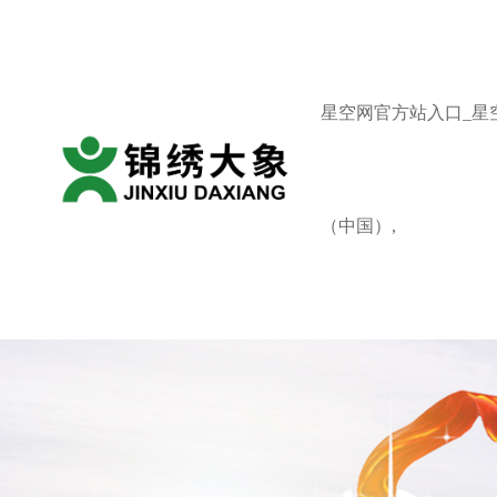
星空网官方站入口_星
（中国）,