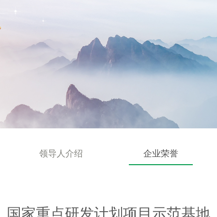
领导人介绍
企业荣誉
国家重点研发计划项目示范基地