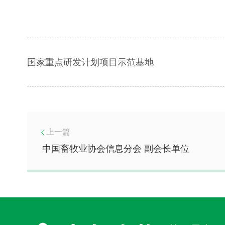
国家重点研发计划项目示范基地
上一篇
中国畜牧业协会信息分会 副会长单位