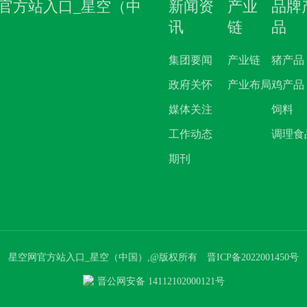
官方站入口_星空（中
新闻资
产业
品牌
讯
链
品
集团要闻
产业链
猪产品
政府关怀
产业布局
鸡产品
媒体关注
饲料
工作动态
调理食
期刊
星空网官方站入口_星空（中国）,@版权所有
晋ICP备2022001450号
晋公网安备 14112102000121号