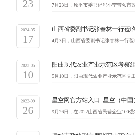
23
7月23日，原平市委书记冯小宁带领
就“合同猪”养殖模式进行调研。大象
山西省委副书记张春林一行莅
2024-05
17
4月3日，山西省委副书记张春林一行
武乡县县委书记贺思宇、武乡县县长王
阳曲现代农业产业示范区考察
2023-05
10
5月10日，阳曲现代农业产业示范区
县委常委、常务副县长李颖，武乡现代
星空网官方站入口_星空（中国
2022-09
26
9月26日，在2022山西省民营企业1
强榜单前十名。&emsp; 本次在202