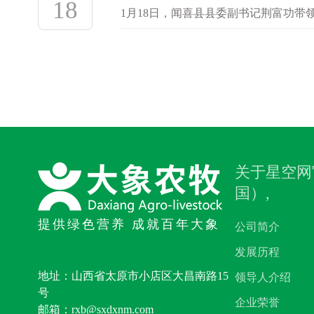
18
1月18日，闻喜县县委副书记荆富功带
暖与关怀。在走访慰问中，荆富功详细
关于星空网
国）,
提供绿色营养 成就百年大象
公司简介
发展历程
地址：山西省太原市小店区大昌南路15
领导人介绍
号
企业荣誉
邮箱：rxb@sxdxnm.com