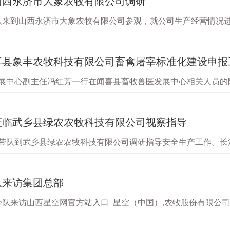
山西永济市大象农牧有限公司调研
带队来到山西永济市大象农牧有限公司参观，就公司生产经营情况
同。张宏志一行通过实地查看生产车间、听取相关责任人讲解等
喜县象丰农牧科技有限公司畜禽屠宰标准化建设申报
发展中心副主任冯红芳一行在闻喜县畜牧兽医发展中心相关人员
一行重点对屠宰设施、食品安全质量管理制度、生产记录、卫生
莅临武乡县绿农农牧科技有限公司视察指导
文带队到武乡县绿农农牧科技有限公司调研指导安全生产工作。
查看了公司安全生产管理制度、安全设备及各项设施运行情况。
队来访集团总部
刚带队来访山西星空网官方站入口_星空（中国）,农牧股份有限公
表达了双方有意合作的想法。铜陵市相关职能部门人员及山西省