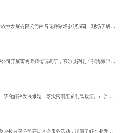
象农牧发展有限公司白音花种猪场参观调研，现场了解企
通过实地查看、听取汇报等方式…
限公司开展畜禽养殖情况调研，襄汾县副县长张海荣陪
调研组对公司在控疫情、稳生产方…
况，研究解决发展难题，落实落细惠企利民政策。市委副
成立以来，始终以“创新务实、…
大象农牧有限公司开展入企服务活动，详细了解企业发展