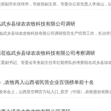
市政府副市长张玮华，市政协副主席、市委办公室负责人李保山，
猪业忻州片区总经理周建东、新大象养殖晋北分部总经理石斌、忻
临武乡县绿农农牧科技有限公司调研
莅临武乡县绿农农牧科技有限公司调研指导生产经营工作，长治
书文陪同调研。调研组一行参观了车间生产线，详细了解了公司
组莅临武乡县绿农农牧科技有限公司考察调研
党工委副书记、管委会常务副主任常红勤带队的考察组在武乡县绿
农业产业示范区有关负责人参加。考察组实地参观了企业的生产
）,农牧再入山西省民营企业百强榜单前十名
00强发布会上，山西星空网官方站入口_星空（中国）,农牧股份有
2山西省民营企业100强中排名第十，是集团自2018年（第十名）、