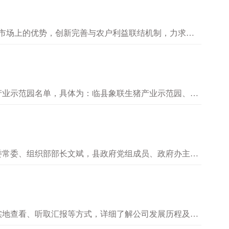
和市场上的优势，创新完善与农户利益联结机制，力求与
创助农新渠道。结合建行推出的…
产业示范园名单，具体为：临县象联生猪产业示范园、岚
产业示范园。在本次40个特色…
委常委、组织部部长文斌，县政府党组成员、政府办主任
了企业安全生产举措。他强调，…
实地查看、听取汇报等方式，详细了解公司发展历程及经
委会副主任王瑞清，副县长刘紫…