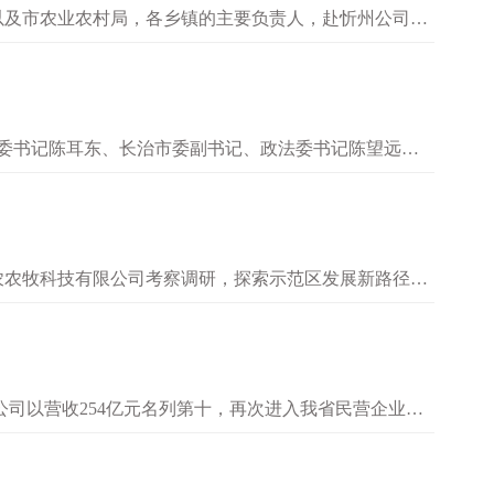
以及市农业农村局，各乡镇的主要负责人，赴忻州公司
州一体化总经理武萌等人陪同并…
市委书记陈耳东、长治市委副书记、政法委书记陈望远、
发展状况以及生产经营、市场拓…
农农牧科技有限公司考察调研，探索示范区发展新路径。
车间，详细了解产业发展、企业…
限公司以营收254亿元名列第十，再次进入我省民营企业百
2020年（第九名）、2021年（第十名）后第四次进入全…