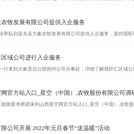
情况，并为企业发展把脉问诊排忧解难。运城市副市长李哲，运
象农牧发展有限公司提供入企服务
起珍带队到壶关县大象农牧发展有限公司提供入企服务，面对面
展方向，并提及现阶段遇到的困难和挑战。面对养殖行情低迷、
仁区域公司进行入企服务
水一行来到大象晋北分部朔州公司办事处，详细了解我怀仁区域
总经理翟润生、新大象养殖晋北分部总经理石斌、朔州区域一体
网官方站入口_星空（中国）,农牧股份有限公司调
子王旗旗委考察团来到山西星空网官方站入口_星空（中国）,农牧
革、魏俊平等公司高管热情接待并组织座谈会。吕锐锋董事长详
公司开展 2022年元旦春节“送温暖”活动