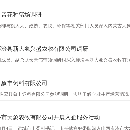
白音花种猪场调研
长杨柳与旗人大、政协、农牧、环保等相关部门人员深入内蒙古大
行维护进展。乌兰察布区域一体化总经理郭海林陪同。杨柳一行
襄汾县新大象兴盛农牧有限公司调研
党组成员、副总队长景伟带领调研组深入襄汾县新大象兴盛农牧有
介绍了公司生猪生产状况、现阶段存在的问题及未来发展规划。
县象丰饲料有限公司
莅临应县象丰饲料有限公司参观调研，实地了解企业生产经营情
州市最大的高端饲料研发、加工企业，应县象丰饲料有限公司自
济市大象农牧有限公司开展入企服务活动
3月4日，运城市市委副书记、市长储祥好带队深入山西永济市