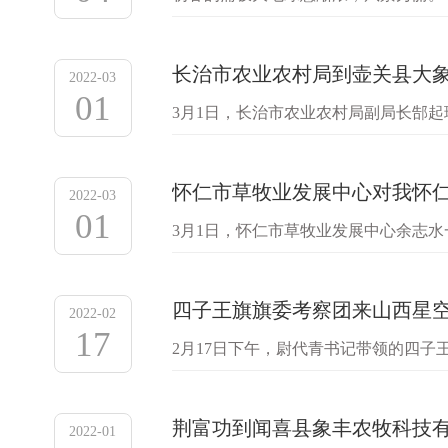
过程中面临的困难，调研企业生产经营
长治市农业农村局到壶关县大
2022-03
01
3月1日，长治市农业农村局副局长郜
介绍了公司目前的经营状况及未来的发
怀仁市草牧业发展中心对我怀
2022-03
01
3月1日，怀仁市草牧业发展中心余志
现场研究解决对策。大象猪业晋北分部
四子王旗旗委考察团来山西星空
2022-02
17
2月17日下午，尉代青书记带领的四
能，集团董事长吕锐锋、副总经理刘文
荆富功到闻喜县象丰农牧科技有限
2022-01