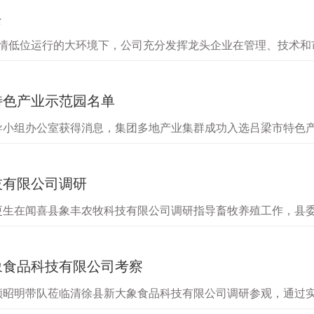
兴
场行情低位运行的大环境下，公司充分发挥龙头企业在管理、技术
银企三方联动优势，积极与银行协调沟通，开发融资新业务，共
特色产业示范园名单
领导小组办公室获得消息，集团多地产业集群成功入选吕梁市特色
猪产业示范园、交口县新大象生猪产业示范园、方山县新大象生猪
技有限公司调研
解更生在闻喜县象丰农牧科技有限公司调研指导畜牧养殖工作，县
产车间，详细了解了企业经营管理、市场销售等情况，着重询问
象食品科技有限公司考察
长顾昭明带队莅临清徐县新大象食品科技有限公司调研参观，通过
县人大常委会主任张晋涛，县委常委、副县长岳兔立，县人大常