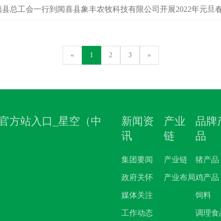
领县总工会一行到闻喜县象丰农牧科技有限公司开展2022年元旦
听取了运城区域一体化总经理石喜桂关于公司在疫情防控、生产
«
1
2
3
»
官方站入口_星空（中
新闻资
产业
品牌
讯
链
品
集团要闻
产业链
猪产品
政府关怀
产业布局
鸡产品
媒体关注
饲料
工作动态
调理食