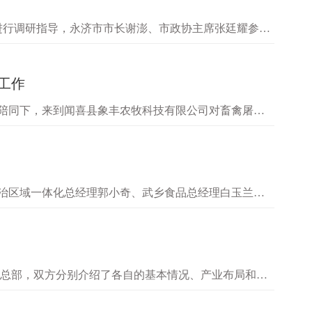
进行调研指导，永济市市长谢澎、市政协主席张廷耀参加
方式，详细了解了公司市场销售…
工作
的陪同下，来到闻喜县象丰农牧科技有限公司对畜禽屠宰
消毒、台账管理等方面进行了检…
长治区域一体化总经理郭小奇、武乡食品总经理白玉兰等
他表示，安全生产事关重大，容…
司总部，双方分别介绍了各自的基本情况、产业布局和优
安徽商会有关人员参访交流。集团董事长吕锐锋，副总