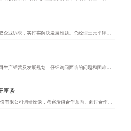
城市政协副主席、永济市委书记…
听取企业诉求，实打实解决发展难题。总经理王元平详细
原料价格大涨的市场环境，壶关…
公司生产经营及发展规划，仔细询问面临的问题和困难并
化总经理岳忠豪出席工作座谈会…
研座谈
股份有限公司调研座谈，考察洽谈合作意向、商讨合作可
细介绍了集团发展历程、经营情况及“十四五”发展规划…