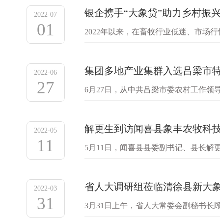
银企携手“大象贷”助力乡村振
2022-07
01
2022年以来，在畜牧行业低迷、市
养殖户形成深度合作。公司积极发挥政
集团多地产业集群入选吕梁市
2022-06
27
6月27日，从中共吕梁市委农村工作
县新大象生猪产业示范园、兴县惠民生
解更生到访闻喜县象丰农牧科
2022-05
11
5月11日，闻喜县县委副书记、县长
牛俊彦参加。解更生实地参观了食品生
省人大调研组莅临清徐县新大
2022-03
31
3月31日上午，省人大常委会副秘书
营状况。市人大常委会副主任裴耀军、