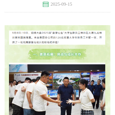
2025-09-15