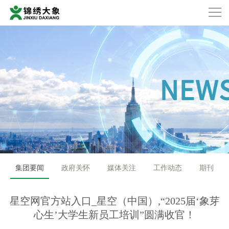
集团要闻
政府关怀
媒体关注
工作动态
期刊
星空网官方站入口_星空（中国）,“2025届‘象芽
心生’大学生新员工培训”圆满收官！