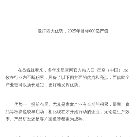
发挥四大优势，2025年目标600亿产值
在吕锐锋看来，多年来星空网官方站入口_星空（中国）,农
牧在行业内不断积累，具备了以下四方面的优势和亮点，而借助全
产业链可以扬长避短，更好地发挥优势。
优势一：提前布局。尤其是家禽产业有长期的积累，屠宰、食
品等板块也较早启动，相比现在才开始行动的企业，无论是生产效
率、产品研发还是客户渠道等都更为成熟。