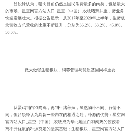
吕锐锋认为，猪肉目前仍然是国民消费最多的肉类，也是最大
的市场。星空网官方站入口_星空（中国）,农牧猪鸡并重，猪业务
快速发展壮大。根据公告显示，从2017年至2020年上半年，生猪板
块营收占总营收的比重不断提升，分别为36.2%、33.2%、45.0%、
58.3%。
做大做强生猪板块，饲养管理与优质基因同样重要
从蛋鸡到白羽肉鸡，再到生猪养殖，虽然物种不同、行情不
同，但吕锐锋认为具备一些内在的相通之处，种源的优势：星空网
官方站入口_星空（中国）,农牧成为华北地区白羽肉鸡的佼佼者，
离不开优质的种源奠定的坚实基础；生猪板块，星空网官方站入口