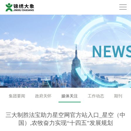
集团要闻
政府关怀
媒体关注
工作动态
期刊
三大制胜法宝助力星空网官方站入口_星空（中
国）,农牧奋力实现“十四五”发展规划